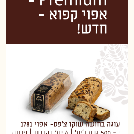
Premium -
אפוי קפוא -
חדש!
עוגה בחושה שוקו צ'פס- אפוי 1781
כ- 500 גרם ליח' | 4 יח' בקרטון | פרווה